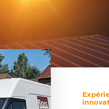
Expéri
innova