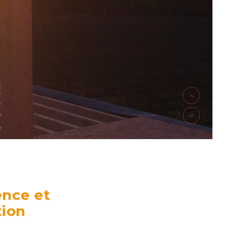
ence et
tion