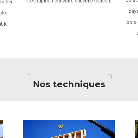
bois 
très rapidement votre nouvelle maison.
métier
pays
otre
bois 
ible
Nos techniques